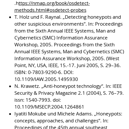
.h
ttps://nmap.org/book/osdetect-
methods.html#osdetect-probes
T. Holz und F. Raynal. „Detecting honeypots and
other suspicious environments“. In: Proceedings
from the Sixth Annual IEEE Systems, Man and
Cybernetics (SMC) Information Assurance
Workshop, 2005. Proceedings from the Sixth
Annual IEEE Systems, Man and Cybernetics (SMC)
Information Assurance Workshop, 2005. (West
Point, NY, USA, IEEE, 15.-17. Juni 2005, S. 29–36.
ISBN: 0-7803-9290-6. DOI:
10.1109/IAW.2005.1495930
N. Krawetz. „Anti-honeypot technology“. In: IEEE
Security & Privacy Magazine 2.1 (2004), S. 76–79.
issn: 1540-7993. doi:
10.1109/MSECP.2004.1264861
Iyatiti Mokube und Michele Adams. „Honeypots:
concepts, approaches, and challenges“. In:
Proceedings of the 45th annual southeast